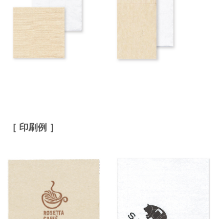
［ 印刷例 ］